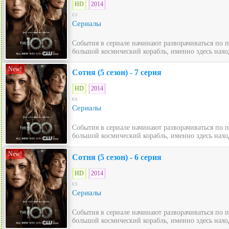
HD
2014
Сериалы
События в сериале начинают разворачиваться по 
большой космический корабль, именно здесь нахо
New!
Сотня (5 сезон) - 7 серия
HD
2014
Сериалы
События в сериале начинают разворачиваться по 
большой космический корабль, именно здесь нахо
New!
Сотня (5 сезон) - 6 серия
HD
2014
Сериалы
События в сериале начинают разворачиваться по 
большой космический корабль, именно здесь нахо