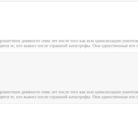
прошествии девяносто семи лет после того как всю цивилизацию уничтож
дятся те, кто выжил после страшной катастрофы. Они единственные кто п
прошествии девяносто семи лет после того как всю цивилизацию уничтож
дятся те, кто выжил после страшной катастрофы. Они единственные кто п