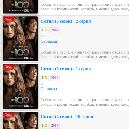
События в сериале начинают разворачиваться по 
большой космический корабль, именно здесь нахо
New!
Сотня (5 сезон) - 2 серия
HD
2014
Сериалы
События в сериале начинают разворачиваться по 
большой космический корабль, именно здесь нахо
New!
Сотня (5 сезон) - 1 серия
HD
2014
Сериалы
События в сериале начинают разворачиваться по 
большой космический корабль, именно здесь нахо
New!
Сотня (4 сезон) - 10 серия
HD
2014