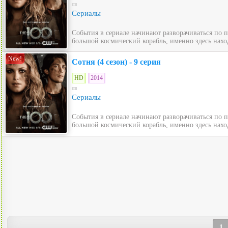
Сериалы
События в сериале начинают разворачиваться по 
большой космический корабль, именно здесь нахо
New!
Сотня (4 сезон) - 9 серия
HD
2014
Сериалы
События в сериале начинают разворачиваться по 
большой космический корабль, именно здесь нахо
1