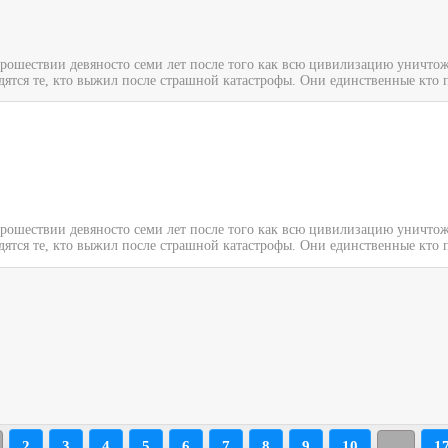
прошествии девяносто семи лет после того как всю цивилизацию уничтож
дятся те, кто выжил после страшной катастрофы. Они единственные кто п
прошествии девяносто семи лет после того как всю цивилизацию уничтож
дятся те, кто выжил после страшной катастрофы. Они единственные кто п
2
3
4
5
6
7
8
9
10
1
...