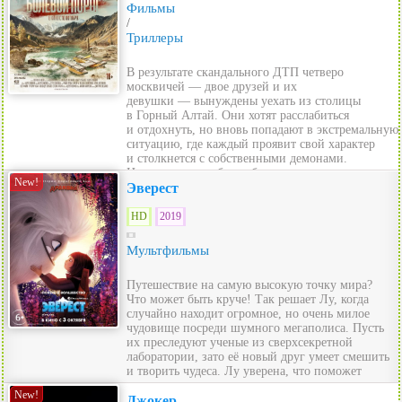
Фильмы
/
Триллеры
В результате скандального ДТП четверо
москвичей — двое друзей и их
девушки — вынуждены уехать из столицы
в Горный Алтай. Они хотят расслабиться
и отдохнуть, но вновь попадают в экстремальную
ситуацию, где каждый проявит свой характер
и столкнется с собственными демонами.
На кону — дружба, любовь и с...
New!
Эверест
HD
2019
Мультфильмы
Путешествие на самую высокую точку мира?
Что может быть круче! Так решает Лу, когда
случайно находит огромное, но очень милое
чудовище посреди шумного мегаполиса. Пусть
их преследуют ученые из сверхсекретной
лаборатории, зато её новый друг умеет смешить
и творить чудеса. Лу уверена, что поможет
друж...
New!
Джокер