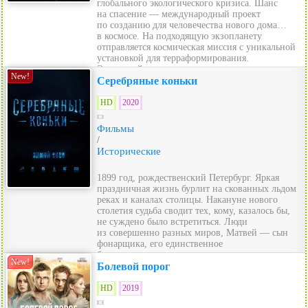
глобального экологического кризиса. Шанс
на спасение — международный проект
по созданию для человечества нового дома…
в космосе. На подходящую экзопланету
отправляется космическая миссия с уникальной
установкой для терраформирования.
Это устройство должн...
New!
Серебряные коньки
HD
2020
Фильмы
/
Исторические
1899 год, рождественский Петербург. Яркая
праздничная жизнь бурлит на скованных льдом
реках и каналах столицы. Накануне нового
столетия судьба сводит тех, кому, казалось бы,
не суждено было встретиться. Люди
из совершенно разных миров, Матвей — сын
фонарщика, его единственное
богатство — доставшиеся...
New!
Болевой порог
HD
2019