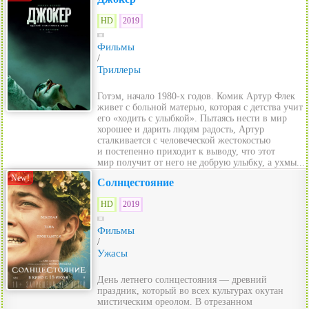
HD
2019
Фильмы
/
Триллеры
Готэм, начало 1980-х годов. Комик Артур Флек
живет с больной матерью, которая с детства учит
его «ходить с улыбкой». Пытаясь нести в мир
хорошее и дарить людям радость, Артур
сталкивается с человеческой жестокостью
и постепенно приходит к выводу, что этот
мир получит от него не добрую улыбку, а ухмы...
New!
Солнцестояние
HD
2019
Фильмы
/
Ужасы
День летнего солнцестояния — древний
праздник, который во всех культурах окутан
мистическим ореолом. В отрезанном