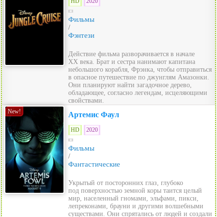
HD
2020
Фильмы
/
Фэнтези
Действие фильма разворачивается в начале
ХХ века. Брат и сестра нанимают капитана
небольшого корабля, Фрэнка, чтобы отправиться
в опасное путешествие по джунглям Амазонки.
Они планируют найти загадочное дерево,
обладающее, согласно легендам, исцеляющими
свойствами.
New!
Артемис Фаул
HD
2020
Фильмы
/
Фантастические
Укрытый от посторонних глаз, глубоко
под поверхностью земной коры таится целый
мир, населенный гномами, эльфами, пикси,
лепреконами, брауни и другими волшебными
существами. Они спрятались от людей и создали