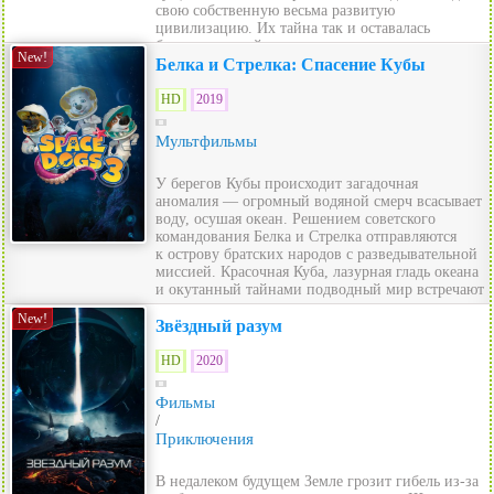
свою собственную весьма развитую
цивилизацию. Их тайна так и оставалась
бы нераскрытой, если ...
New!
Белка и Стрелка: Спасение Кубы
HD
2019
Мультфильмы
У берегов Кубы происходит загадочная
аномалия — огромный водяной смерч всасывает
воду, осушая океан. Решением советского
командования Белка и Стрелка отправляются
к острову братских народов с разведывательной
миссией. Красочная Куба, лазурная гладь океана
и окутанный тайнами подводный мир встречают
...
New!
Звёздный разум
HD
2020
Фильмы
/
Приключения
В недалеком будущем Земле грозит гибель из-за