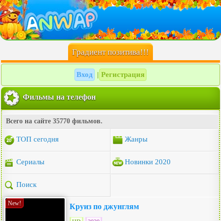
Градиент позитива!!!
Вход
Регистрация
|
Фильмы на телефон
Всего на сайте 35770 фильмов.
ТОП сегодня
Жанры
Сериалы
Новинки 2020
Поиск
New!
Круиз по джунглям